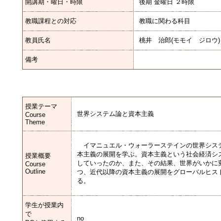
開講期・曜日・時限
後期 金曜日 ２時限
教職課程との対応
教職に関わる科目
教員氏名
桃井 治郎(モモイ ジロウ)
備考
授業テーマ
世界システム論と資本主義
Course
Theme
イマニュエル・ウォーラーステインの世界シス
本主義の展開を学ぶ。資本主義という社会経済シ
授業概要
していったのか、また、その結果、世界がいかに
Course
Outline
つ、近代以降の資本主義の展開をグローバルヒス
る。
学生が授業内
で
no