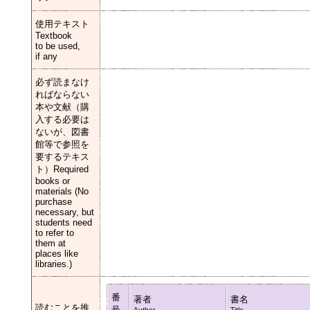
使用テキスト
Textbook
to be used,
if any
必ず読まなけ
ればならない
本や文献（購
入する必要は
ないが、図書
館等で参照を
要するテキス
ト）Required
books or
materials (No
purchase
necessary, but
students need
to refer to
them at
places like
libraries.)
番
著者
書名
読むことを推
号
Author
Title