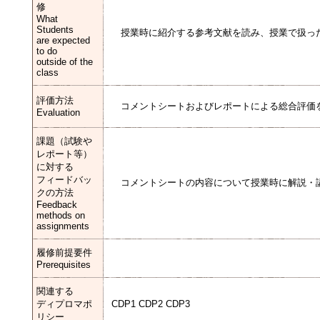
修
What
Students
授業時に紹介する参考文献を読み、授業で扱っ
are expected
to do
outside of the
class
評価方法
コメントシートおよびレポートによる総合評価
Evaluation
課題（試験や
レポート等）
に対する
フィードバッ
コメントシートの内容について授業時に解説・
クの方法
Feedback
methods on
assignments
履修前提要件
Prerequisites
関連する
ディプロマポ
CDP1 CDP2 CDP3
リシー