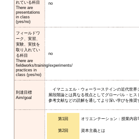
れている科目
no
There are
presentations
in class
(yes/no)
フィールドワ
ーク、実習、
実験、実技を
取り入れてい
no
る科目
There are
fieldworks/training/experiments/
practices in
class (yes/no)
イマニュエル・ウォーラーステインの近代世界
到達目標
展段階論とは異なる視点としてグローバル・ヒス
Aim/goal
参考文献などの読解を通してより深い学びを推奨
第1回
オリエンテーション：授業内容
第2回
資本主義とは