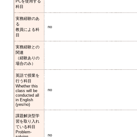
PCを使用する
科目
実務経験のあ
る
no
教員による科
目
実務経験との
関連
（経験ありの
場合のみ）
英語で授業を
行う科目
Whether this
no
class will be
conducted all
in English
(yes/no)
課題解決型学
習を取り入れ
ている科目
Problem-
no
solving