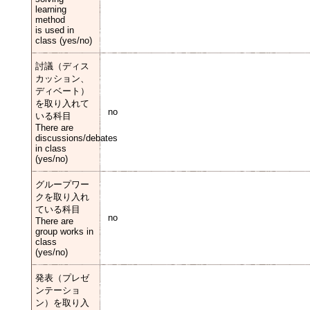
learning
method
is used in
class (yes/no)
討議（ディス
カッション、
ディベート）
を取り入れて
no
いる科目
There are
discussions/debates
in class
(yes/no)
グループワー
クを取り入れ
ている科目
no
There are
group works in
class
(yes/no)
発表（プレゼ
ンテーショ
ン）を取り入