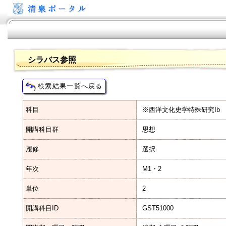
シラバス参照
科目
※西洋文化史学特殊研究Ib
開講科目群
思想
履修
選択
年次
M1・2
単位
2
開講科目ID
GST51000