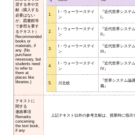
奨する本や文
献（購入する
I・ウォーラーステイ
『近代世界システ
1.
必要はない
ン
I』
が、図書館等
で参照を要す
I・ウォーラーステイ
『近代世界システ
るテキスト）
2.
ン
II』
Recommended
books or
materials, if
I・ウォーラーステイ
『近代世界システ
3.
any. (No
ン
III』
purchase
nesessary, but
I・ウォーラーステイ
『近代世界システ
students need
4.
to refer to
ン
IV』
them at
places like
『世界システム論
libraries.)
5.
川北稔
義』
テキストに
関する
連絡事項
上記テキスト以外の参考文献は、授業時に指示
Remarks
concerning
the text book,
if any